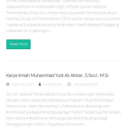
Jurnal Internasional Bereputasi Juvenile Delinquency
Measurement in Indonesian High Schools Jurnal Nasional
Terakreditasi Sinta 3 & 4 Personality Counselor Perspective Buya
Hamka (Study Of Interpretation Of Al-Azhar Verses Advice) Jurnal
Nasioanal Edukasi Keamanan Kemasan Plastik kepada Pedagang
Makanan di Lingkungan…
Read More
Karya Ilmiah Muhammad Yudi Ali Akbar., S.Sos.I., M.Si.
June 23, 2021
Nurfadillah
Uncategorized
Jurnal Nasional Terakreditasi Sinta 3 & 4 Hubungan Relijiusitas
dengan Self Awareness Mahasiswa Program Studi Bimbingan
Penyuluhan Islam (Konseling) UAI Ketahanan Keluarga dan
Kontribusinya Bagi Penanggulangan Faktor Terjadinya Perceraian
Peer Reviwer Ketahanan Keluarga dan Kontribusinya Bagi
Penaggulangan Faktor Terjadinya Perceraian…