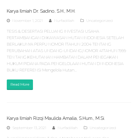
Karya Ilmiah Dr. Sadino, S.H., M.H.
November 1, 2021
Nurfadillah
Uncategorized
TESIS & DESERTASI PELUANG INVESTASI USAHA
PERTAMBANGAN DI KAWASAN HUTAN INDONESIA SETELAH
BERLAKUNYA PERPU NOMOR 1TAHUN 2004 TENTANG
PERUBAHAN ATAS UNDANG-UNDANG,NOMOR 41TAHUN 1999
TEN TANG KEHUTANAN HAMBATAN DALAM PENEGAKAN
HUKUM PIDANA PADA PENGELOLAAN HUTAN DI INDONESIA
BUKU REFERENSI Mengelola Hutan…
Read More
Karya Ilmiah Rizqi Maulida Amalia, S.Hum., M.Si.
September 13, 2021
Nurfadillah
Uncategorized