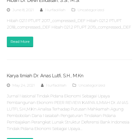
Hibah Dr. Dewi Elfidasari, S.Si., M.Si.
June 8, 2021
Nurfadillah
Uncategorized
Hibah 021.1 PTUPT 2017_compressed_DEF Hibah 021.2 PTUPT
2018_compressed_DEF Hibah 021.2 PTUPT 2019_compressed_DEF
Read More
Karya Ilmiah Dr. Anas Lutfi, S.H., M.Kn
May 24, 2021
Nurfadillah
Uncategorized
Jurnal Nasional Tindak Pidana Ekonomi Sebagai Upaya
Pembangunan Ekonomi PEER REVIEW KARYA ILMIAH Dr. ANAS
LUTFI, S.H.,M.Kn Analisa Terhadap Putusan Mahkamah Agung
Pembobolan Dana Nasabah Pengaturan Tindakan Pidana
Pembajakan Perangkat Lunak Struktur Deferensi Bank Indonesia
Tindak Pidana Ekonomi Sebagai Upaya…