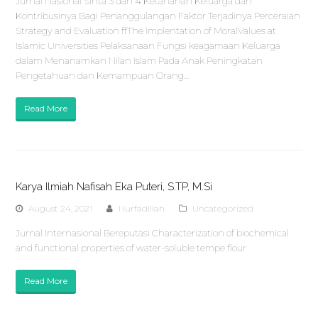
Jurnal Nasional Sinta 3 dan 4 Ketahanan Keluarga dan
Kontribusinya Bagi Penanggulangan Faktor Terjadinya Perceraian
Strategy and Evaluation ffThe Implentation of MoralValues at
Islamic Universities Pelaksanaan Fungsi keagamaan Keluarga
dalam Menanamkan Nilan Islam Pada Anak Peningkatan
Pengetahuan dan Kemampuan Orang…
Read More
Karya Ilmiah Nafisah Eka Puteri, S.TP, M.Si
August 24, 2021
Nurfadillah
Uncategorized
Jurnal Internasional Bereputasi Characterization of biochemical
and functional properties of water-soluble tempe flour
Read More