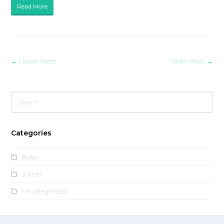
Read More
← Newer Posts
Older Posts →
Search
Submi
Categories
Buku
Jurnal
Uncategorized