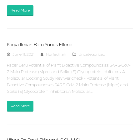
Read More
Karya Ilmiah Baru Yunus Effendi
June 11, 2021
Nurfadillah
Uncategorized
Paper Baru Potential of Plant Bioactive Compounds as SARS-CoV-
2 Main Protease (Mpro) and Spike (S) Glycoprotein Inhibitors: A
Molecular Docking Study Reviwer check - Potential of Plant
Bioactive Compounds as SARS-CoV-2 Main Protease (Mpro) and
Spike (S) Glycoprotein Inhibitors:A Molecular…
Read More