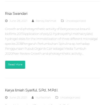
Risa Swandari
June 28, 2021
Randy Rahmat
Uncategorized
Growth and photosynthetic activity of Botryococcus braunii
biofilms 2017Application of poly(2-hydroxyethyl methacrylate)
hydrogel disks for the immobilization of three different microalgal
species 2018Pengaruh Pertumbuhan Spirulina sp. terhadap
Penggunaan Pupuk Organik Cair sebagai Media Tumbuh
2020Peer Review Growth and photosynthetic activity…
Read More
Karya Ilmiah Syariful, S.Pd., M.Pd.I.
June 25, 2021
Nurfadillah
Uncategorized